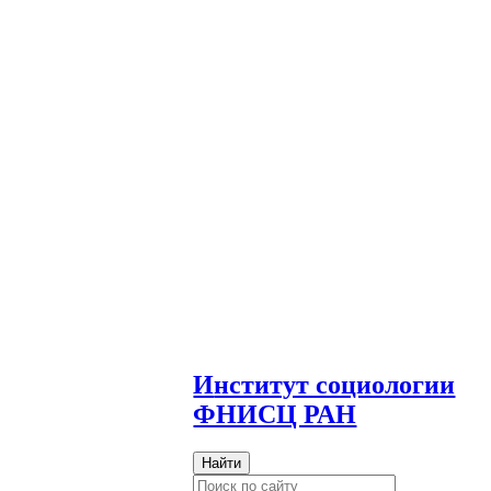
И
нститут социологии
ФНИСЦ РАН
Найти