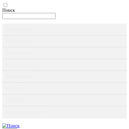
Поиск
Информация ›
Об институте ›
Деятельность ›
Мероприятия ›
Публикации ›
Журналы ›
Ресурсы ›
Научные доклады ›