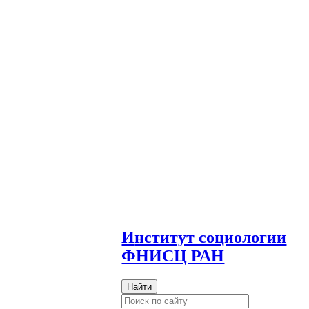
И
нститут социологии
ФНИСЦ РАН
Найти