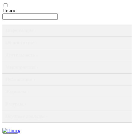
Поиск
Информация ›
Об институте ›
Деятельность ›
Мероприятия ›
Публикации ›
Журналы ›
Ресурсы ›
Научные доклады ›