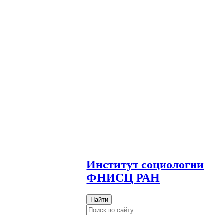
И
нститут социологии
ФНИСЦ РАН
Найти