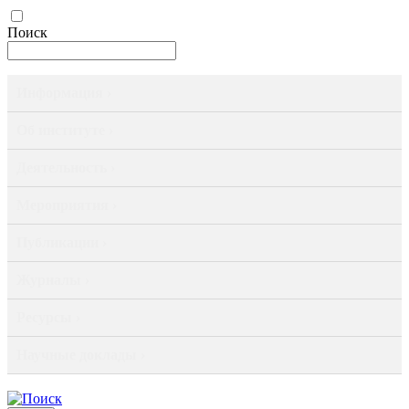
Поиск
Информация ›
Об институте ›
Деятельность ›
Мероприятия ›
Публикации ›
Журналы ›
Ресурсы ›
Научные доклады ›