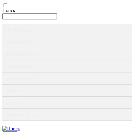
Поиск
Информация ›
Об институте ›
Деятельность ›
Мероприятия ›
Публикации ›
Журналы ›
Ресурсы ›
Научные доклады ›