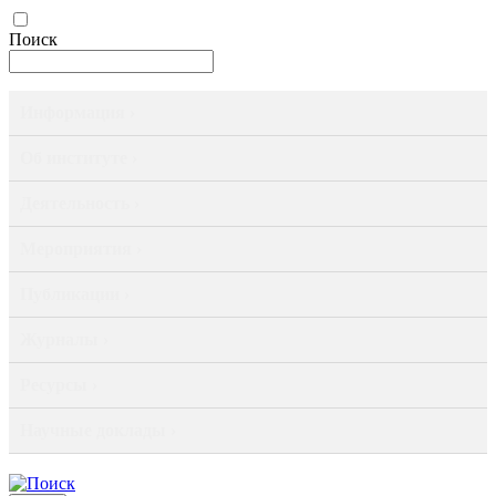
Поиск
Информация ›
Об институте ›
Деятельность ›
Мероприятия ›
Публикации ›
Журналы ›
Ресурсы ›
Научные доклады ›