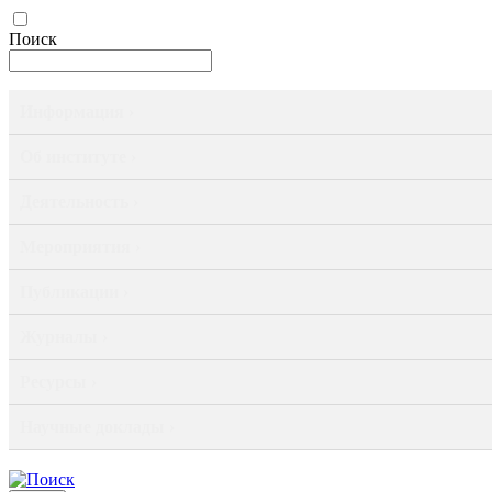
Поиск
Информация ›
Об институте ›
Деятельность ›
Мероприятия ›
Публикации ›
Журналы ›
Ресурсы ›
Научные доклады ›