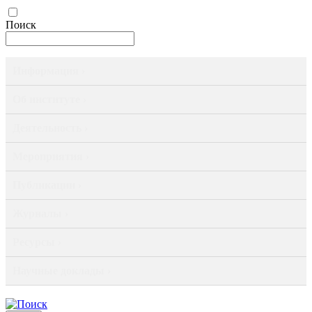
Поиск
Информация ›
Об институте ›
Деятельность ›
Мероприятия ›
Публикации ›
Журналы ›
Ресурсы ›
Научные доклады ›