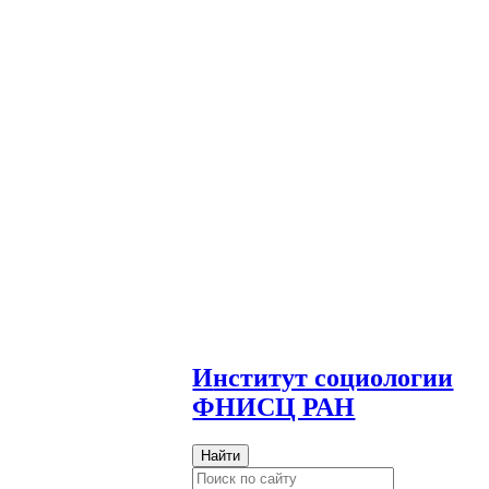
И
нститут социологии
ФНИСЦ РАН
Найти