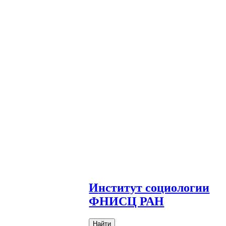
И
нститут социологии
ФНИСЦ РАН
Найти