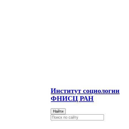
И
нститут социологии
ФНИСЦ РАН
Найти