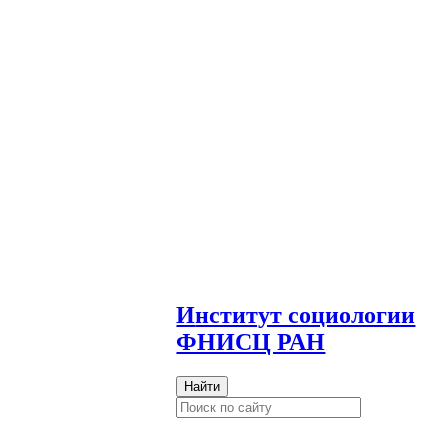
И
нститут социологии
ФНИСЦ РАН
Найти