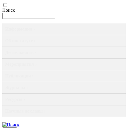
Поиск
Информация ›
Об институте ›
Деятельность ›
Мероприятия ›
Публикации ›
Журналы ›
Ресурсы ›
Научные доклады ›