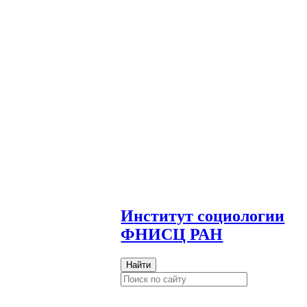
И
нститут социологии
ФНИСЦ РАН
Найти