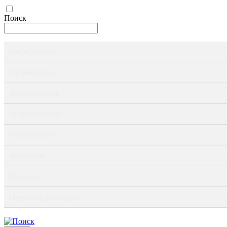
Поиск
Информация ›
Об институте ›
Деятельность ›
Мероприятия ›
Публикации ›
Журналы ›
Ресурсы ›
Научные доклады ›