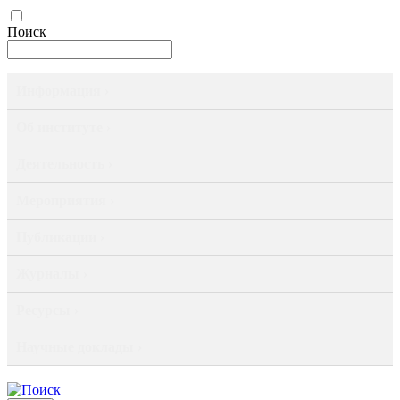
Поиск
Информация ›
Об институте ›
Деятельность ›
Мероприятия ›
Публикации ›
Журналы ›
Ресурсы ›
Научные доклады ›