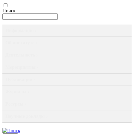
Поиск
Информация ›
Об институте ›
Деятельность ›
Мероприятия ›
Публикации ›
Журналы ›
Ресурсы ›
Научные доклады ›