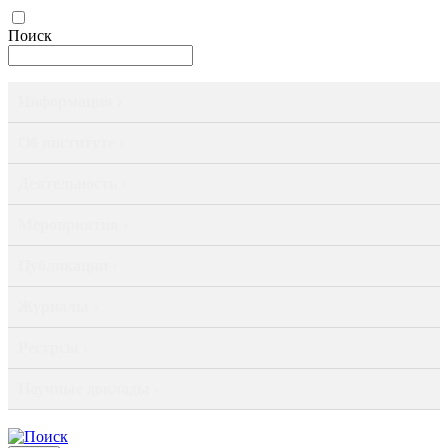
Поиск
Информация ›
Об институте ›
Деятельность ›
Мероприятия ›
Публикации ›
Журналы ›
Ресурсы ›
Научные доклады ›