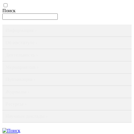
Поиск
Информация ›
Об институте ›
Деятельность ›
Мероприятия ›
Публикации ›
Журналы ›
Ресурсы ›
Научные доклады ›