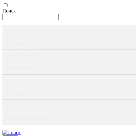
Поиск
Информация ›
Об институте ›
Деятельность ›
Мероприятия ›
Публикации ›
Журналы ›
Ресурсы ›
Научные доклады ›