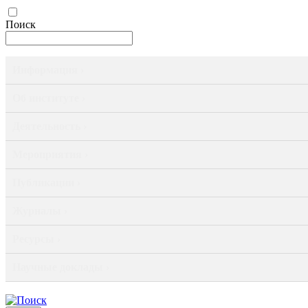
Поиск
Информация ›
Об институте ›
Деятельность ›
Мероприятия ›
Публикации ›
Журналы ›
Ресурсы ›
Научные доклады ›