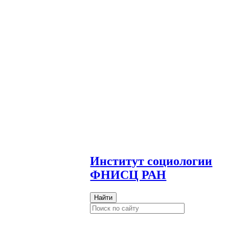
И
нститут социологии
ФНИСЦ РАН
Найти