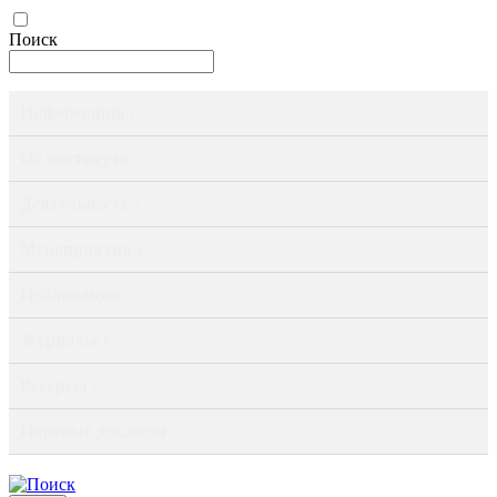
Поиск
Информация ›
Об институте ›
Деятельность ›
Мероприятия ›
Публикации ›
Журналы ›
Ресурсы ›
Научные доклады ›