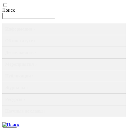
Поиск
Информация ›
Об институте ›
Деятельность ›
Мероприятия ›
Публикации ›
Журналы ›
Ресурсы ›
Научные доклады ›