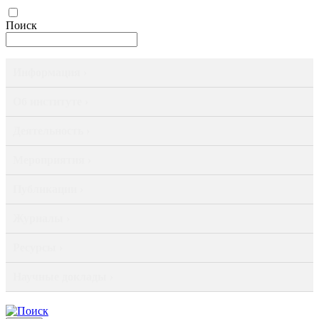
Поиск
Информация ›
Об институте ›
Деятельность ›
Мероприятия ›
Публикации ›
Журналы ›
Ресурсы ›
Научные доклады ›