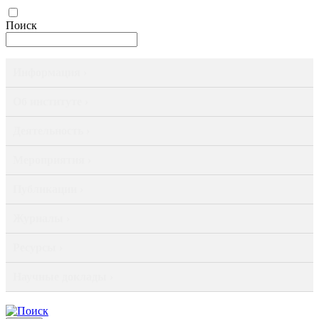
Поиск
Информация ›
Об институте ›
Деятельность ›
Мероприятия ›
Публикации ›
Журналы ›
Ресурсы ›
Научные доклады ›