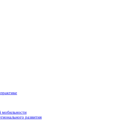
 практике
й мобильности
егионального развития