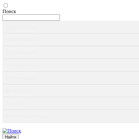
Поиск
Информация ›
Об институте ›
Деятельность ›
Мероприятия ›
Публикации ›
Журналы ›
Ресурсы ›
Научные доклады ›
Найти