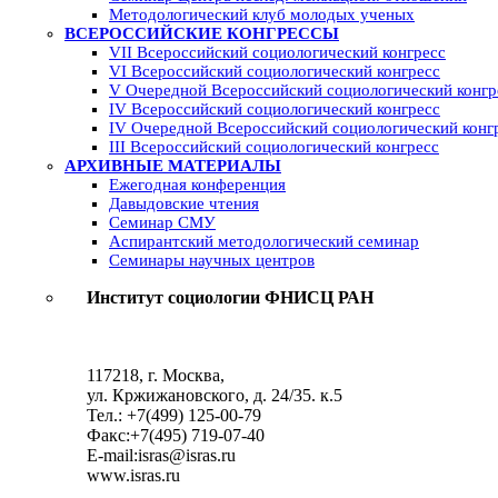
Методологический клуб молодых ученых
ВСЕРОССИЙСКИЕ КОНГРЕССЫ
VII Всероссийский социологический конгресс
VI Всероссийский социологический конгресс
V Очередной Всероссийский социологический конгр
IV Всероссийский социологический конгресс
IV Очередной Всероссийский социологический конг
III Всероссийский социологический конгресс
АРХИВНЫЕ МАТЕРИАЛЫ
Ежегодная конференция
Давыдовские чтения
Семинар СМУ
Аспирантский методологический семинар
Семинары научных центров
Институт социологии ФНИСЦ РАН
117218, г. Москва,
ул. Кржижановского, д. 24/35. к.5
Тел.: +7(499) 125-00-79
Факс:+7(495) 719-07-40
E-mail:isras@isras.ru
www.isras.ru