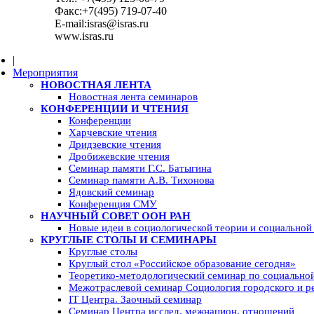
Факс:+7(495) 719-07-40
E-mail:isras@isras.ru
www.isras.ru
|
Мероприятия
НОВОСТНАЯ ЛЕНТА
Новостная лента семинаров
КОНФЕРЕНЦИИ И ЧТЕНИЯ
Конференции
Харчевские чтения
Дридзевские чтения
Дробижевские чтения
Семинар памяти Г.С. Батыгина
Семинар памяти А.В. Тихонова
Ядовский семинар
Конференция СМУ
НАУЧНЫЙ СОВЕТ ООН РАН
Новые идеи в социологической теории и социальной
КРУГЛЫЕ СТОЛЫ И СЕМИНАРЫ
Круглые столы
Круглый стол «Российское образование сегодня»
Теоретико-методологический семинар по социально
Межотраслевой семинар Социология городского и р
IT Центра. Заочный семинар
Семинар Центра исслед. межнацион. отношений