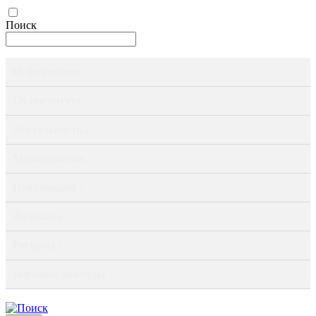
Поиск
Информация ›
Об институте ›
Деятельность ›
Мероприятия ›
Публикации ›
Журналы ›
Ресурсы ›
Научные доклады ›