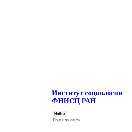
И
нститут социологии
ФНИСЦ РАН
Найти