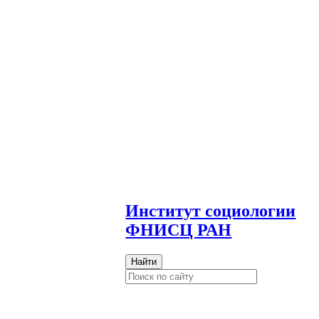
И
нститут социологии
ФНИСЦ РАН
Найти