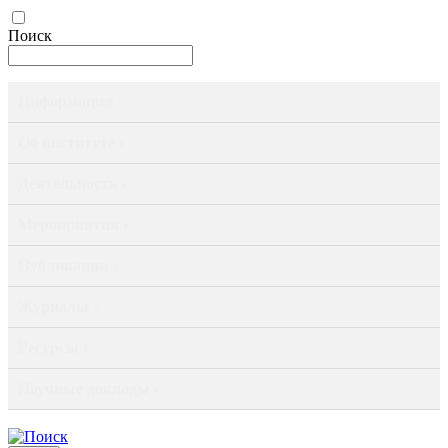
Поиск
Информация ›
Об институте ›
Деятельность ›
Мероприятия ›
Публикации ›
Журналы ›
Ресурсы ›
Научные доклады ›