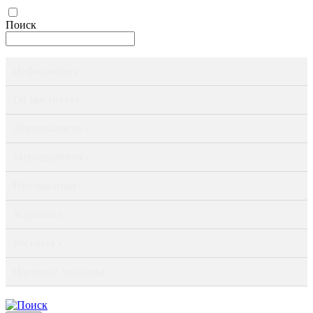
Поиск
Информация ›
Об институте ›
Деятельность ›
Мероприятия ›
Публикации ›
Журналы ›
Ресурсы ›
Научные доклады ›