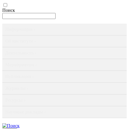
Поиск
Информация ›
Об институте ›
Деятельность ›
Мероприятия ›
Публикации ›
Журналы ›
Ресурсы ›
Научные доклады ›