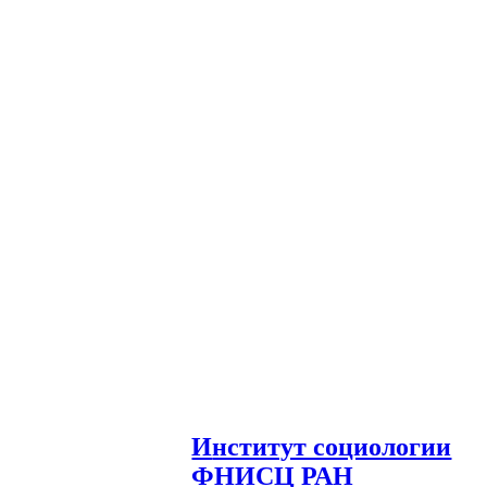
И
нститут социологии
ФНИСЦ РАН