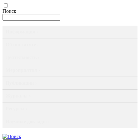
Поиск
Информация ›
Об институте ›
Деятельность ›
Мероприятия ›
Публикации ›
Журналы ›
Ресурсы ›
Научные доклады ›