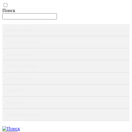
Поиск
Информация ›
Об институте ›
Деятельность ›
Мероприятия ›
Публикации ›
Журналы ›
Ресурсы ›
Научные доклады ›