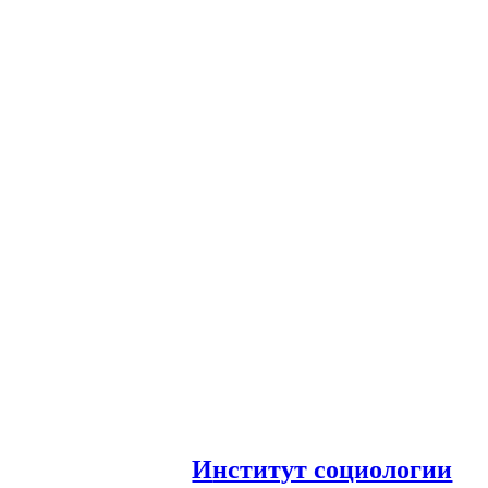
И
нститут социологии