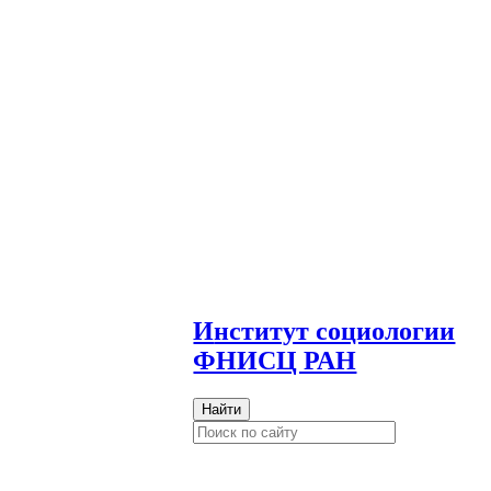
И
нститут социологии
ФНИСЦ РАН
Найти