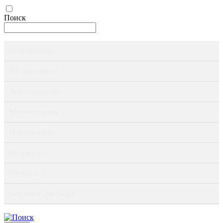
Поиск
Информация ›
Об институте ›
Деятельность ›
Мероприятия ›
Публикации ›
Журналы ›
Ресурсы ›
Научные доклады ›