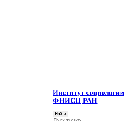
И
нститут социологии
ФНИСЦ РАН
Найти