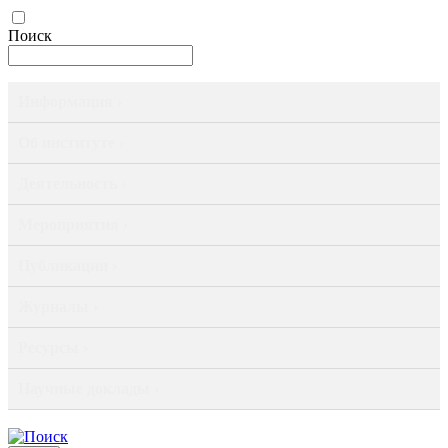
Поиск
Информация ›
Об институте ›
Деятельность ›
Мероприятия ›
Публикации ›
Журналы ›
Ресурсы ›
Научные доклады ›