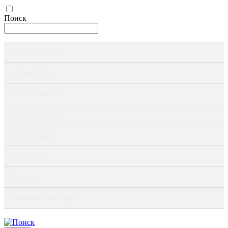
Поиск
Информация ›
Об институте ›
Деятельность ›
Мероприятия ›
Публикации ›
Журналы ›
Ресурсы ›
Научные доклады ›