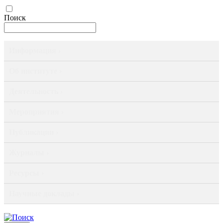
Поиск
Информация ›
Об институте ›
Деятельность ›
Мероприятия ›
Публикации ›
Журналы ›
Ресурсы ›
Научные доклады ›