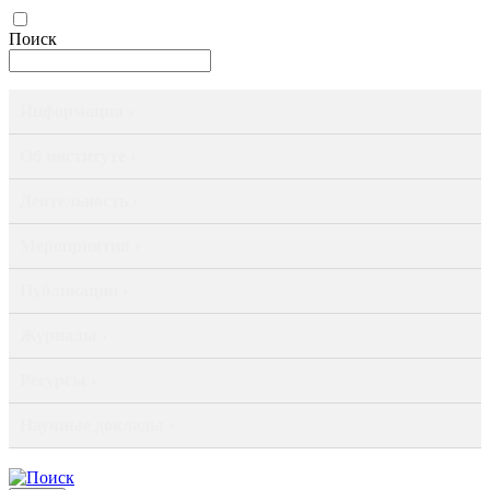
Поиск
Информация ›
Об институте ›
Деятельность ›
Мероприятия ›
Публикации ›
Журналы ›
Ресурсы ›
Научные доклады ›