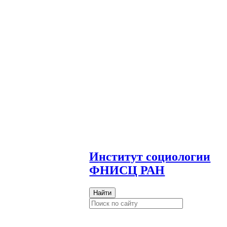
И
нститут социологии
ФНИСЦ РАН
Найти