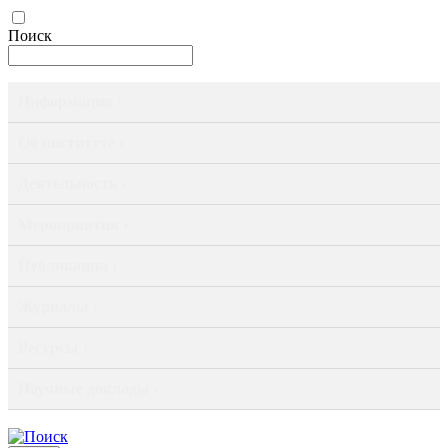
Поиск
Информация ›
Об институте ›
Деятельность ›
Мероприятия ›
Публикации ›
Журналы ›
Ресурсы ›
Научные доклады ›