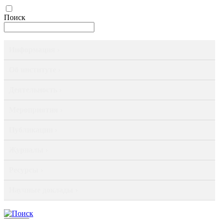
Поиск
Информация ›
Об институте ›
Деятельность ›
Мероприятия ›
Публикации ›
Журналы ›
Ресурсы ›
Научные доклады ›