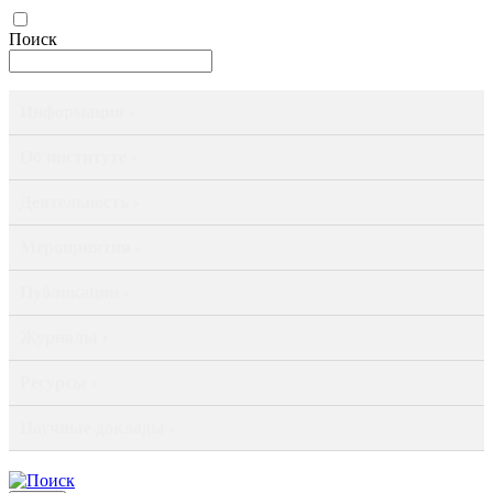
Поиск
Информация ›
Об институте ›
Деятельность ›
Мероприятия ›
Публикации ›
Журналы ›
Ресурсы ›
Научные доклады ›