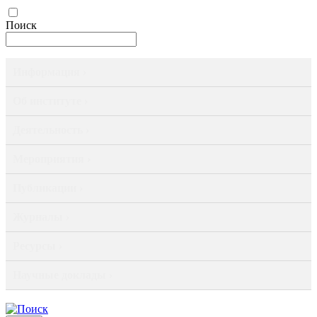
Поиск
Информация ›
Об институте ›
Деятельность ›
Мероприятия ›
Публикации ›
Журналы ›
Ресурсы ›
Научные доклады ›