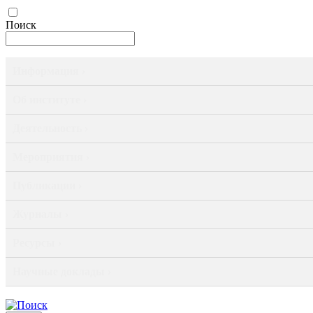
Поиск
Информация ›
Об институте ›
Деятельность ›
Мероприятия ›
Публикации ›
Журналы ›
Ресурсы ›
Научные доклады ›