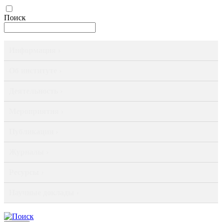
Поиск
Информация ›
Об институте ›
Деятельность ›
Мероприятия ›
Публикации ›
Журналы ›
Ресурсы ›
Научные доклады ›