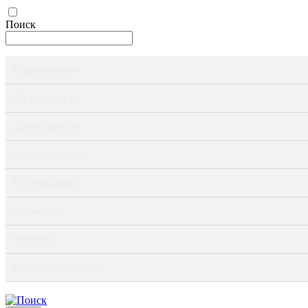
Поиск
Информация ›
Об институте ›
Деятельность ›
Мероприятия ›
Публикации ›
Журналы ›
Ресурсы ›
Научные доклады ›