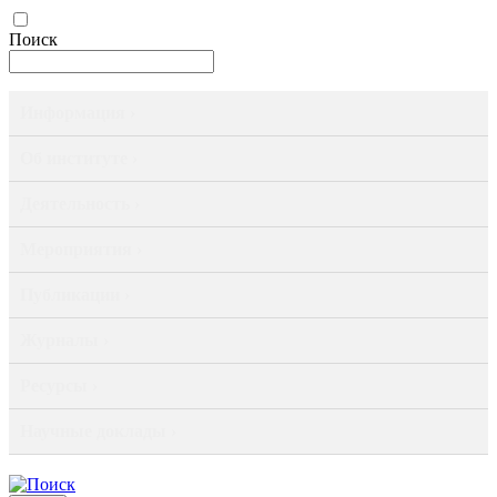
Поиск
Информация ›
Об институте ›
Деятельность ›
Мероприятия ›
Публикации ›
Журналы ›
Ресурсы ›
Научные доклады ›