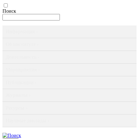
Поиск
Информация ›
Об институте ›
Деятельность ›
Мероприятия ›
Публикации ›
Журналы ›
Ресурсы ›
Научные доклады ›